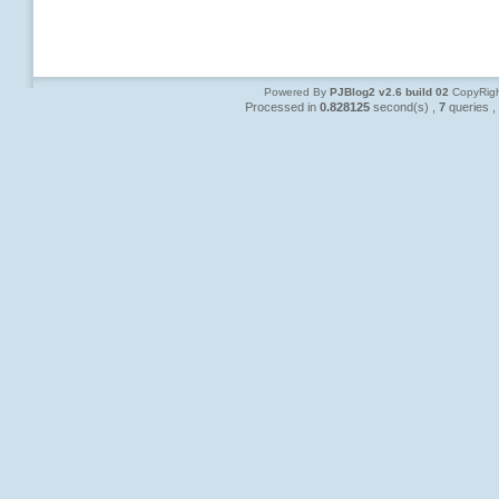
Powered By
PJBlog2 v2.6 build 02
CopyRigh
Processed in
0.828125
second(s) ,
7
queries ,