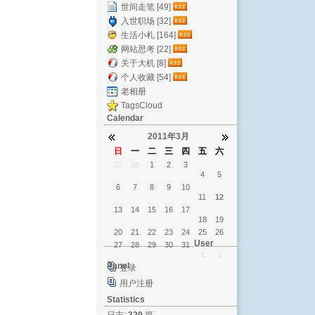
世间走笔 [49]
入世职场 [32]
生活小札 [164]
网站思考 [22]
关于大机 [8]
个人收藏 [54]
老相册
TagsCloud
Calendar
2011年3月
日
一
二
三
四
五
六
27
28
1
2
3
4
5
6
7
8
9
10
11
12
13
14
15
16
17
18
19
20
21
22
23
24
25
26
User
27
28
29
30
31
1
2
Panel
登录
用户注册
Statistics