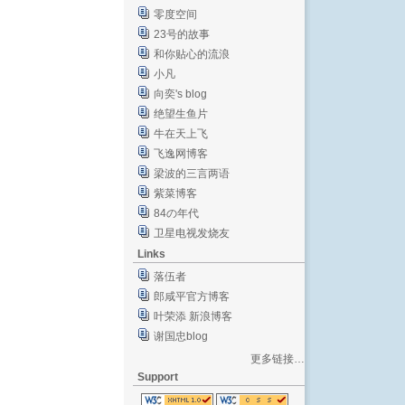
零度空间
23号的故事
和你贴心的流浪
小凡
向奕's blog
绝望生鱼片
牛在天上飞
飞逸网博客
梁波的三言两语
紫菜博客
84の年代
卫星电视发烧友
Links
落伍者
郎咸平官方博客
叶荣添 新浪博客
谢国忠blog
更多链接…
Support