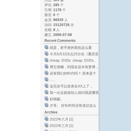
日志:
329
篇
评论:
285
个
引用:
1178
个
留言:
0
个
会员:
96935
人
访问:
15120726
次
在线:
8
人
建立:
2006-07-08
Recent Comments
就是，射手座的我也这么看
今天8月3日6点25分在《重庆音
乐台》收听到后段女...
cheap DVDs cheap DVDs...
博主很懒，到现在还木有更博，
大家按队伍排好，集体B...
还有我们的时代吗？ 原来是个
文学青年[smile...
......
这完全可以发表在XX上了，
我一出去旅游别人就问我是哪里
人的顺序是Japane...
好细腻。
才哥。 好长时间没有读过这么
真实又亲切的文章了。...
Archive
2022年八月 [1]
2022年三月 [1]