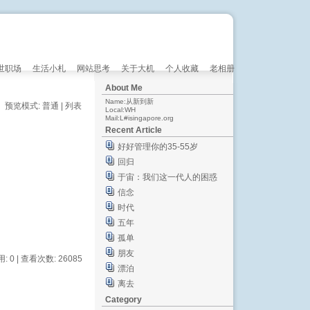
世职场
生活小札
网站思考
关于大机
个人收藏
老相册
About Me
Name:从新到新
预览模式:
普通
|
列表
Local:WH
Mail:L#isingapore.org
Recent Article
好好管理你的35-55岁
回归
于宙：我们这一代人的困惑
信念
时代
五年
孤单
朋友
用: 0 | 查看次数: 26085
漂泊
离去
Category