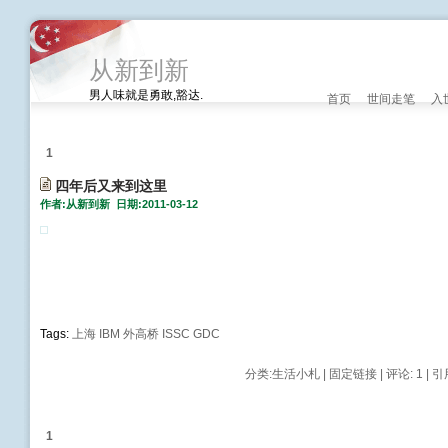
从新到新
男人味就是勇敢,豁达.
首页
世间走笔
入
1
四年后又来到这里
作者:从新到新 日期:2011-03-12
Tags:
上海
IBM
外高桥
ISSC
GDC
分类:
生活小札
|
固定链接
|
评论: 1
| 引
1