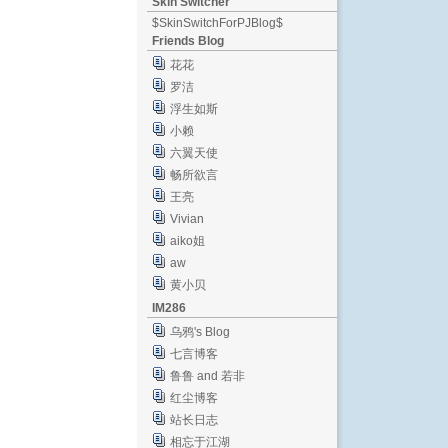
Skin Switcher
$SkinSwitchForPJBlog$
Friends Blog
花花
罗洁
浮生如斯
小赖
六翼天使
畅所欲言
王亮
Vivian
aiko姐
aw
黄小贝
IM286
乌鸦's Blog
七言博客
鲁鲁 and 若非
红尘博客
站长日志
相忘于江湖