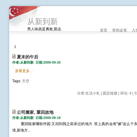
从新到新
男人味就是勇敢,豁达.
首页
世间走笔
入
1
夏末的午后
作者:从新到新 日期:2009-09-20
查看更多...
Tags:
天空
分类:
生活小札
|
固定链接
|
评论: 4
| 
公司搬家, 重回故地
作者:从新到新 日期:2009-09-19
重回陆家嘴软件园.又回到我之前呆过的地方. 世上真的会有"缘"这么个东
境,新地方...