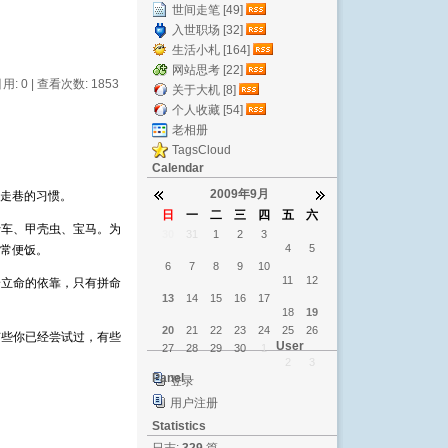
世间走笔 [49]
入世职场 [32]
生活小札 [164]
网站思考 [22]
引用: 0 | 查看次数: 1853
关于大机 [8]
个人收藏 [54]
老相册
TagsCloud
Calendar
2009年9月
巷的习惯。 ­
日
一
二
三
四
五
六
行车、甲壳虫、宝马。为
30
31
1
2
3
4
5
便饭。 ­
6
7
8
9
10
11
12
身立命的依靠，只有拼命
13
14
15
16
17
18
19
20
21
22
23
24
25
26
有些你已经尝试过，有些
User
27
28
29
30
1
2
3
Panel
登录
用户注册
Statistics