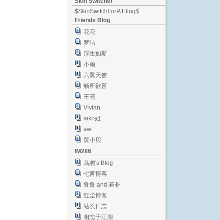
Skin Switcher
$SkinSwitchForPJBlog$
Friends Blog
花花
罗洁
浮生如斯
小赖
六翼天使
畅所欲言
王亮
Vivian
aiko姐
aw
黄小贝
IM286
乌鸦's Blog
七言博客
鲁鲁 and 若非
红尘博客
站长日志
相忘于江湖