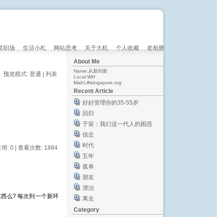
世职场
生活小札
网站思考
关于大机
个人收藏
老相册
About Me
Name:从新到新
预览模式:
普通
|
列表
Local:WH
Mail:L#isingapore.org
Recent Article
好好管理你的35-55岁
回归
于宙：我们这一代人的困惑
信念
时代
引用: 0 | 查看次数: 1884
五年
孤单
朋友
漂泊
西么? 每次到一个新环
离去
Category