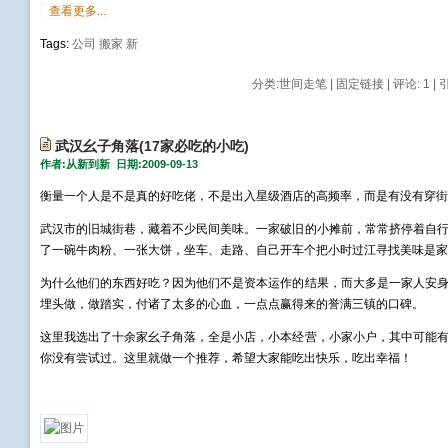
查看更多...
Tags:
公司
搬家
新
分类:
世间走笔
|
固定链接
|
评论: 1
| 
武汉幺子角落(17家必吃的小吃)
作者:从新到新 日期:2009-09-13
衡量一个人是不是真的好吃佬，不是出入星级酒店的高频率，而是有没有穿街走
武汉市的旧城街巷，藏着不少民间美味。一家破旧的小摊前，常常挤停着自
了一碗牛肉粉、一张大饼，坐车、走路、自己开车个把小时过江寻找美味是家常
为什么他们的东西好吃？因为他们不是资本运作的结果，而大多是一家人安
埋头做，做踏实，付诸了太多的心血，一点点赢得来的誉满三镇的口碑。 ­
这里我选出了十余家幺子角落，全是小店，小本经营，小家小户，其中可能
你没有尝试过。这里就做一个推荐，希望大家能吃出快乐，吃出幸福！ ­
­