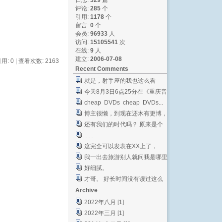
日志:
329
篇
评论:
285
个
引用:
1178
个
留言:
0
个
会员:
96933
人
访问:
15105541
次
在线:
9
人
建立:
2006-07-08
引用: 0 | 查看次数: 2163
Recent Comments
就是，射手座的我也这么看
今天8月3日6点25分在《重庆音
乐台》收听到后段女...
cheap DVDs cheap DVDs...
博主很懒，到现在还木有更博，
大家按队伍排好，集体B...
还有我们的时代吗？ 原来是个
文学青年[smile...
......
这完全可以发表在XX上了，
我一出去旅游别人就问我是哪里
人的顺序是Japane...
好细腻。
才哥。 好长时间没有读过这么
真实又亲切的文章了。...
Archive
2022年八月 [1]
2022年三月 [1]