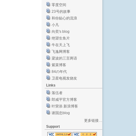
零度空间
23号的故事
和你贴心的流浪
小凡
向奕's blog
绝望生鱼片
牛在天上飞
飞逸网博客
梁波的三言两语
紫菜博客
84の年代
卫星电视发烧友
Links
落伍者
郎咸平官方博客
叶荣添 新浪博客
谢国忠blog
更多链接…
Support