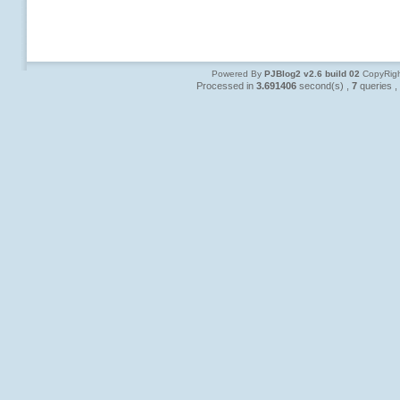
Powered By
PJBlog2 v2.6 build 02
CopyRigh
Processed in
3.691406
second(s) ,
7
queries ,