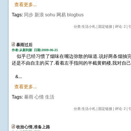
查看更多...
Tags:
同步
新浪
sohu
网易
blogbus
分类:
生活小札
|
固定链接
|
评论: 2
| 
暴雨过后
作者:从新到新 日期:2009-06-21
似乎已经习惯了烟味在嘴边弥散的味道.说好两条烟抽完
还是不由自主的买了.看着左手指间的半截黄鹤楼,我对自己
&...
查看更多...
Tags:
暴雨
心情
生活
分类:
生活小札
|
固定链接
|
评论: 2
| 
收拾心情,准备上路