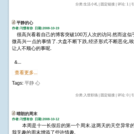
分类:
生活小札
|
固定链接
|
评论: 1
| 
平静的心
作者:习惯有你 日期:2008-10-19
很高兴看着自己的博客突破100万人次的访问.然而这似
微高兴一点的事情了.大盘不断下跌,经济形式不断恶化,唉
让人不顺心的事呢.
&...
查看更多...
Tags:
平静
心
分类:
入世职场
|
固定链接
|
评论: 0
| 
晴朗的周末
作者:习惯有你 日期:2008-10-12
本周是十一长假后的第一个周末.这两天的天空异常的
我无趣的周末增添了些许情趣.