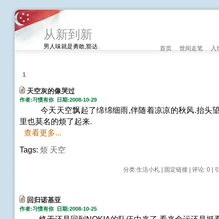
从新到新
男人味就是勇敢,豁达.
首页
世间走笔
入
1
天空灰的像哭过
作者:习惯有你 日期:2008-10-29
今天天空飘起了绵绵细雨,伴随着凉凉的秋风.抬头望
里也莫名的烦了起来.
查看更多...
Tags:
烦
天空
分类:
生活小札
|
固定链接
|
评论: 0
| 
回归诺基亚
作者:习惯有你 日期:2008-10-25