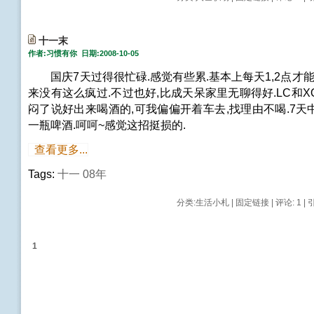
十一末
作者:习惯有你 日期:2008-10-05
国庆7天过得很忙碌.感觉有些累.基本上每天1,2点才能
来没有这么疯过.不过也好,比成天呆家里无聊得好.LC和
闷了说好出来喝酒的,可我偏偏开着车去,找理由不喝.7
一瓶啤酒.呵呵~感觉这招挺损的.
查看更多...
Tags:
十一
08年
分类:
生活小札
|
固定链接
|
评论: 1
| 
1