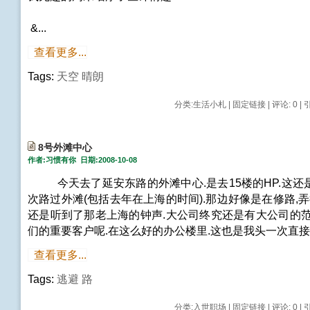
&...
查看更多...
Tags:
天空
晴朗
分类:
生活小札
|
固定链接
|
评论: 0
| 
8号外滩中心
作者:习惯有你 日期:2008-10-08
今天去了延安东路的外滩中心.是去15楼的HP.这还
次路过外滩(包括去年在上海的时间).那边好像是在修路,弄
还是听到了那老上海的钟声.大公司终究还是有大公司的范
们的重要客户呢.在这么好的办公楼里.这也是我头一次直接
查看更多...
Tags:
逃避
路
分类:
入世职场
|
固定链接
|
评论: 0
| 