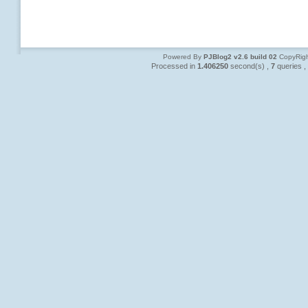
Powered By
PJBlog2 v2.6 build 02
CopyRigh
Processed in
1.406250
second(s) ,
7
queries ,