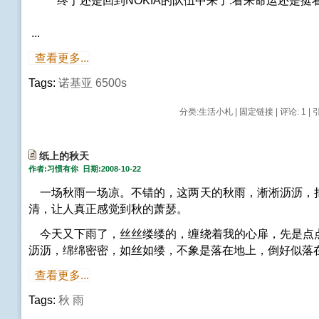
终于还是回到NOKIA的队伍中来了.看来命运还是挺看
...
查看更多...
Tags:
诺基亚
6500s
分类:
生活小札
|
固定链接
|
评论: 1
| 
纸上的秋天
作者:习惯有你 日期:2008-10-22
一场秋雨一场凉。不错的，这两天的秋雨，淅淅沥沥，
清，让人真正感觉到秋的萧瑟。
今天又下雨了，丝丝缕缕的，缠绕着我的心扉，先是点
沥沥，绵绵密密，如丝如缕，不象是落在地上，倒好似落
查看更多...
Tags:
秋
雨