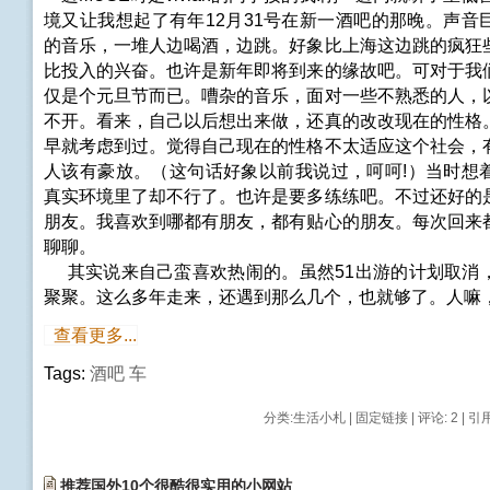
境又让我想起了有年12月31号在新一酒吧的那晚。声音
的音乐，一堆人边喝酒，边跳。好象比上海这边跳的疯狂
比投入的兴奋。也许是新年即将到来的缘故吧。可对于我
仅是个元旦节而已。嘈杂的音乐，面对一些不熟悉的人，
不开。看来，自己以后想出来做，还真的改改现在的性格
早就考虑到过。觉得自己现在的性格不太适应这个社会，
人该有豪放。（这句话好象以前我说过，呵呵!）当时想
真实环境里了却不行了。也许是要多练练吧。不过还好的
朋友。我喜欢到哪都有朋友，都有贴心的朋友。每次回来
聊聊。
其实说来自己蛮喜欢热闹的。虽然51出游的计划取消
聚聚。这么多年走来，还遇到那么几个，也就够了。人嘛
查看更多...
Tags:
酒吧
车
分类:
生活小札
|
固定链接
|
评论: 2
| 引用
推荐国外10个很酷很实用的小网站