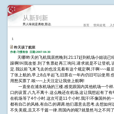
从新到新
男人味就是勇敢,豁达.
首页
世间走笔
入
1
昨天误了航班
作者:习惯有你 日期:2007-04-30
天哪!昨天的飞机我居然晚到.21:17赶到机场小姐说已经停止
躁啊!叫我改签.到了售票处再三询问,请求就是不让登机
定.我以前飞来飞去的也没见着有这个规定啊.汗啊~~~最
了张上航的,早上8点半起飞.旧票在一年内仍旧可以使用.
用愁买票了.唉~~~上天注定让我坐上航啊!
一直坐在浦东机场的三楼.感觉跟国内其他机场一个样.布
口的设置.八九不离十.这么晚还在机场,这让我想起有了有
在机场等了4个小时.这次可是11个小时.我汗!不像国外的
都有自己的风格,有自己的调调.他们愿意去思考,去想如
不失美观,且又不千篇一律.而国内的呢?就显然与之不同