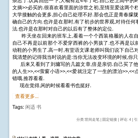
杂志了.认真回想一下,大概有近4年了吧.自己还上高中的
文摘>>必买的.很喜欢看里面的涉世之初,至情至爱这两个
大学接触的会更多,担心自己处理不好.那会也正是青春朦胧
确自己的方向.也许是在那时,有了初步的世界观,对待任
法.也许是在那时对自己的以后有了整体的定位.
昨天坐在回来的班车上,看着一个个西装格履的人在自
自己不再是以前那个不爱穿西裤的小男孩了.也不再是以
动鞋的小男生了.高一时,有堂语文课老师叫我们说下自己
我清楚的记得我当时说的是:当你无法改变环境的时候,你只
后来又看到了刘墉写的几篇文章,倍是亲切.自己买了他的
的人生>>,<<萤窗小语>>,<<爱就注定了一生的漂泊>>,<
错哦.推荐看看.
现在觉得,闲的时候看看书也挺好.
查看更多...
Tags:
闲适
书
分类:
世间走笔
|
固定链接
|
评论: 4
| 引