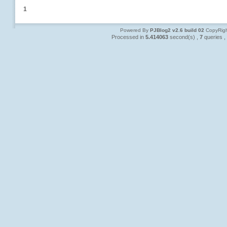
1
Powered By
PJBlog2 v2.6 build 02
CopyRigh
Processed in
5.414063
second(s) ,
7
queries ,