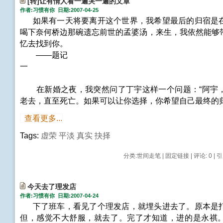
[转]让有情人看一遍哭一遍的文章
作者:习惯有你 日期:2007-04-25
如果有一天将要离开这个世界，我希望最后的归宿是
喝下奈何桥边那碗遗忘前世的孟婆汤，来生，我依然能够
忆去找到你。
——题记
一
在新婚之夜，我突然问了丁宇这样一个问题：“阿宇
老去，直至死亡。如果可以让你选择，你希望自己最终的
查看更多...
Tags:
虚荣
平淡
真实
抉择
分类:
世间走笔
|
固定链接
|
评论: 0
| 引
今天去了理发店
作者:习惯有你 日期:2007-04-24
下了班车，看见了个理发店，就埋头进去了。原本是
但，感觉不大舒服，就去了。完了才知道，进的是永祺