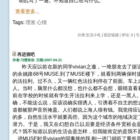
胡乱写了一通。不知道自己在写什么。
查看更多...
Tags:
理发
心情
分类:
生活小札
|
固定链接
|
评论: 0
| 引
再进酒吧
作者:习惯有你 日期:2007-04-21
昨天应以前在新的同学vivian之邀，一堆朋友去了据
的余姚路68号MUSE.到了MUSE楼下，就看到两辆保
的法拉利。过不久，又一辆红色法拉利停在了前面。车上
人。当时，脑里什么都没想，也什么都不会想，眼睛直看
前在学校的时候就有学生开法拉利来上学，还是一黑人
确，不能这么说，应该说确实很诱人，引诱着不自主的想
道都被那声音所掩盖。人们都说上海人很有钱。我觉得应
的多，自然生活水平就要高些。因为这个城市的地域决定
潜力。于是，我又在幻想自己以后要是经济条件宽裕会
式？我不知道以后的生活会是怎样，但我能肯定的是我不
进MUSE时是vivian的同事接的我.刚一进门就听了重低