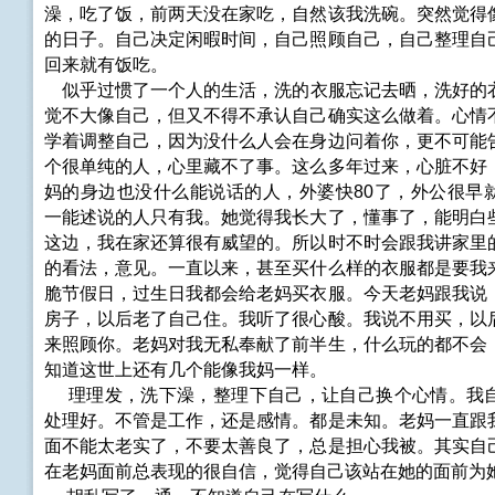
澡，吃了饭，前两天没在家吃，自然该我洗碗。突然觉得
的日子。自己决定闲暇时间，自己照顾自己，自己整理自
回来就有饭吃。
似乎过惯了一个人的生活，洗的衣服忘记去晒，洗好的
觉不大像自己，但又不得不承认自己确实这么做着。心情
学着调整自己，因为没什么人会在身边问着你，更不可能
个很单纯的人，心里藏不了事。这么多年过来，心脏不好
妈的身边也没什么能说话的人，外婆快80了，外公很早
一能述说的人只有我。她觉得我长大了，懂事了，能明白
这边，我在家还算很有威望的。所以时不时会跟我讲家里
的看法，意见。一直以来，甚至买什么样的衣服都是要我
脆节假日，过生日我都会给老妈买衣服。今天老妈跟我说
房子，以后老了自己住。我听了很心酸。我说不用买，以
来照顾你。老妈对我无私奉献了前半生，什么玩的都不会
知道这世上还有几个能像我妈一样。
理理发，洗下澡，整理下自己，让自己换个心情。我
处理好。不管是工作，还是感情。都是未知。老妈一直跟
面不能太老实了，不要太善良了，总是担心我被。其实自
在老妈面前总表现的很自信，觉得自己该站在她的面前为