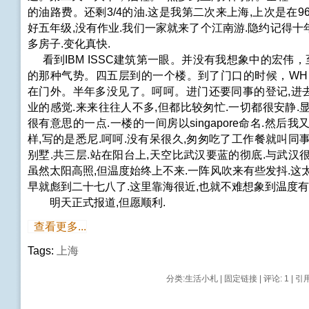
的油路费。还剩3/4的油.这是我第二次来上海,上次是在9
好五年级,没有作业.我们一家就来了个江南游.隐约记得
多房子.变化真快.
看到IBM ISSC建筑第一眼。并没有我想象中的宏伟，
的那种气势。四五层到的一个楼。到了门口的时候，WH
在门外。半年多没见了。呵呵。进门还要同事的登记,进
业的感觉.来来往往人不多,但都比较匆忙.一切都很安静.
很有意思的一点.一楼的一间房以singapore命名.然后我
样,写的是悉尼.呵呵.没有呆很久,匆匆吃了工作餐就叫同
别墅.共三层.站在阳台上,天空比武汉要蓝的彻底.与武汉
虽然太阳高照,但温度始终上不来.一阵风吹来有些发抖.这
早就彪到二十七八了.这里靠海很近,也就不难想象到温度有
明天正式报道,但愿顺利.
查看更多...
Tags:
上海
分类:
生活小札
|
固定链接
|
评论: 1
| 引用