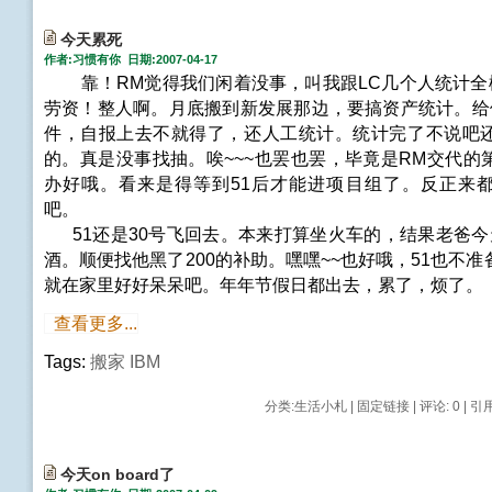
今天累死
作者:习惯有你 日期:2007-04-17
靠！RM觉得我们闲着没事，叫我跟LC几个人统计全楼
劳资！整人啊。月底搬到新发展那边，要搞资产统计。给他
件，自报上去不就得了，还人工统计。统计完了不说吧
的。真是没事找抽。唉~~~也罢也罢，毕竟是RM交代的
办好哦。看来是得等到51后才能进项目组了。反正来
吧。
51还是30号飞回去。本来打算坐火车的，结果老爸今
酒。顺便找他黑了200的补助。嘿嘿~~也好哦，51也不
就在家里好好呆呆吧。年年节假日都出去，累了，烦了。
查看更多...
Tags:
搬家
IBM
分类:
生活小札
|
固定链接
|
评论: 0
| 引用
今天on board了