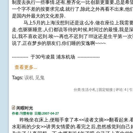
制度去执行一些事情.还有,整齐化一比创新更重要,总是希
一个字不差的按要求完成.就行了,除此之外再看不出来,他
是国内外最大的文化差异.
马上5月的上海没想到还是这么冷.做在座位上我需要
走.也驱驱睡意.人们都说等待的时候,时间过的最慢,我是
以,我不喜欢迟到.唉~~再也不迟到了!!!!这还是生平第一次
说了,正在梦乡的朋友们,你们睡的安逸啊~~~~
----------- 于30号凌晨 浦东机场 ---------------
查看更多...
Tags:
误机
见鬼
分类:
生活小札
|
固定链接
|
评论: 4
| 引
闲暇时光
作者:习惯有你 日期:2007-04-27
昨晚坐在床上,便顺手拿了本<<读者文摘>>翻看起来.
水彩画的少女>>讲男女情爱的.看完之后,忽然感觉到自