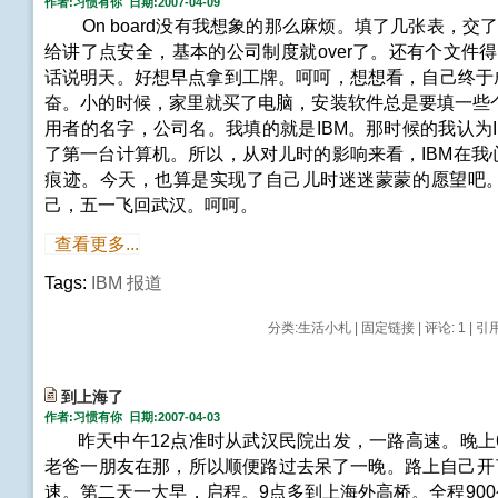
作者:习惯有你 日期:2007-04-09
On board没有我想象的那么麻烦。填了几张表，交
给讲了点安全，基本的公司制度就over了。还有个文件
话说明天。好想早点拿到工牌。呵呵，想想看，自己终于成
奋。小的时候，家里就买了电脑，安装软件总是要填一些
用者的名字，公司名。我填的就是IBM。那时候的我认为
了第一台计算机。所以，从对儿时的影响来看，IBM在我
痕迹。今天，也算是实现了自己儿时迷迷蒙蒙的愿望吧
己，五一飞回武汉。呵呵。
查看更多...
Tags:
IBM
报道
分类:
生活小札
|
固定链接
|
评论: 1
| 引用
到上海了
作者:习惯有你 日期:2007-04-03
昨天中午12点准时从武汉民院出发，一路高速。晚上
老爸一朋友在那，所以顺便路过去呆了一晚。路上自己开了
速。第二天一大早，启程。9点多到上海外高桥。全程900