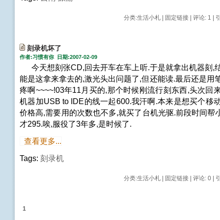
分类:
生活小札
|
固定链接
|
评论: 1
| 
刻录机坏了
作者:习惯有你 日期:2007-02-09
今天想刻张CD,回去开车在车上听.于是就拿出机器刻,
能是这拿来拿去的,激光头出问题了,但还能读.最后还是用
疼啊~~~~!03年11月买的,那个时候刚流行刻东西,头次回
机器加USB to IDE的线一起600.我汗啊.本来是想买个
价格高,需要用的次数也不多,就买了台机光驱.前段时间帮小
才295.唉,服役了3年多,是时候了.
查看更多...
Tags:
刻录机
分类:
生活小札
|
固定链接
|
评论: 0
| 
1