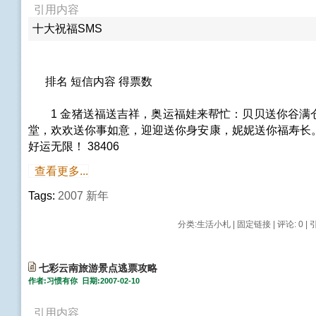
引用内容
十大祝福SMS
排名 短信内容 得票数
1 金猪送福送吉祥，奥运福娃来帮忙：贝贝送你谷满
堂，欢欢送你事如意，迎迎送你身安康，妮妮送你福寿长
好运无限！ 38406
查看更多...
Tags:
2007
新年
分类:
生活小札
|
固定链接
|
评论: 0
| 
七彩云南旅游景点逃票攻略
作者:习惯有你 日期:2007-02-10
引用内容