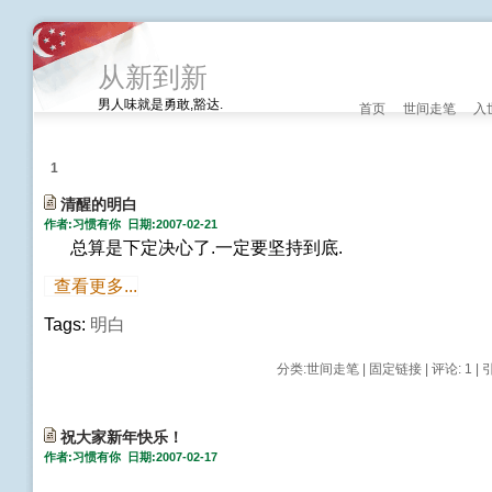
从新到新
男人味就是勇敢,豁达.
首页
世间走笔
入
1
清醒的明白
作者:习惯有你 日期:2007-02-21
总算是下定决心了.一定要坚持到底.
查看更多...
Tags:
明白
分类:
世间走笔
|
固定链接
|
评论: 1
| 
祝大家新年快乐！
作者:习惯有你 日期:2007-02-17