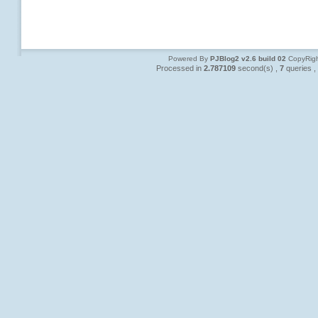
Powered By
PJBlog2 v2.6 build 02
CopyRigh
Processed in
2.787109
second(s) ,
7
queries ,