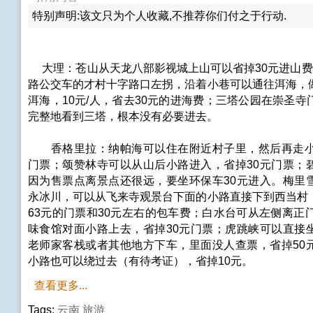
特别声明:该文只为个人收藏,不推荐你们付之于行动.
大理：苍山从天龙八部影视城上山可以省掉30元进山费
路公交车的才村十字路口左拐，沿着小巷可以通往洱海，
洱海，10元/人，省去30元的进海费；三塔公园在崇圣
完整地看到三塔，根本没有必要进去。
香格里拉：纳帕海可以住在附近村子里，然后再走小
门票；颂赞林寺可以从山后小路进入，省掉30元门票；
因为售票点离景点还很远，要坐环保车30元进入。梅里
永冰川，可以从飞来寺观景台下面的小路直接下到西当村
63元的门票和30元左右的包车费；白水台可从左侧离正
味食馆对面小路上去，省掉30元门票；虎跳峡可以直接
老师家客栈或者其他地方下车，里面没人查票，省掉50
小路也可以绕过去（有待考证），省掉10元。
查看更多...
Tags:
云南
旅游