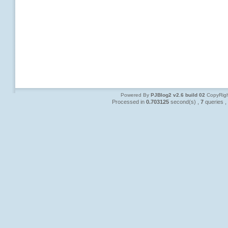
Powered By
PJBlog2 v2.6 build 02
CopyRigh
Processed in
0.703125
second(s) ,
7
queries ,