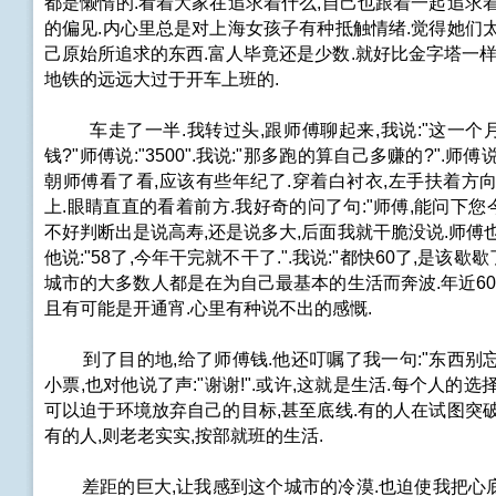
都是懒惰的.看着大家在追求着什么,自己也跟着一起追求
的偏见.内心里总是对上海女孩子有种抵触情绪.觉得她们
己原始所追求的东西.富人毕竟还是少数.就好比金字塔一样
地铁的远远大过于开车上班的.
车走了一半.我转过头,跟师傅聊起来,我说:"这一个
钱?"师傅说:"3500".我说:"那多跑的算自己多赚的?".师傅
朝师傅看了看,应该有些年纪了.穿着白衬衣,左手扶着方
上.眼睛直直的看着前方.我好奇的问了句:"师傅,能问下您
不好判断出是说高寿,还是说多大,后面我就干脆没说.师傅
他说:"58了,今年干完就不干了.".我说:"都快60了,是该歇歇
城市的大多数人都是在为自己最基本的生活而奔波.年近60
且有可能是开通宵.心里有种说不出的感慨.
到了目的地,给了师傅钱.他还叮嘱了我一句:"东西别忘了
小票,也对他说了声:"谢谢!".或许,这就是生活.每个人的选
可以迫于环境放弃自己的目标,甚至底线.有的人在试图突
有的人,则老老实实,按部就班的生活.
差距的巨大,让我感到这个城市的冷漠.也迫使我把心