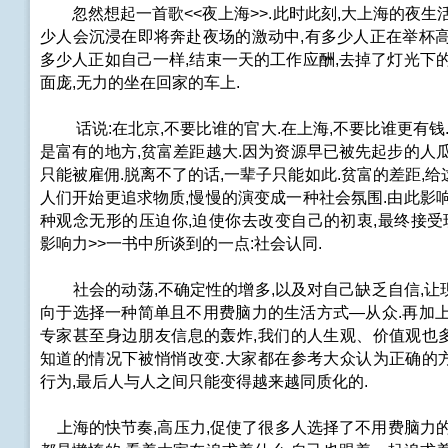
忽然想起一首歌<<夜上海>>.此时此刻,大上海的夜生
少人会沉浸在即将奔赴夜场的激动中,有多少人正在举杯高
多少人正如自己一样,结束一天的工作应酬,去掉了灯光下
面庞,无力的坐在回家的车上.
话说:在北京,不要比谁的官大.在上海,不要比谁更有钱.
是富有的地方,贫富差距越大.因为资源早已被先起步的人
只能被雇佣.脱离不了的话,一辈子只能如此.贫富的差距,
人们开始更追求物质,慢慢的演变成一种社会氛围.由此影
种观念无形的压迫你,迫使你去改变自己的初衷,最终接受现
影响力>>一书中所谈到的一点:社会认同.
社会的动荡,不确定性的增多,以及对自己缺乏自信,让
向于选择一种简单且不用费脑力的生活方式—从众.再加上
专家甚至身边朋友信息的轰炸,我们的人生观、价值观也
知道的情况下被悄悄改变.大家都在参考大众认为正确的
行为,最后人与人之间只能变得越来越同质化的.
上海的快节奏,高压力,促使了很多人选择了不用费脑力的