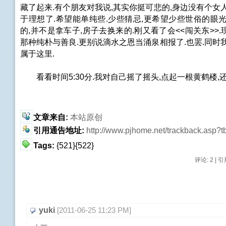
藏了起来.有个朋友对我说,其实你挺可悲的,身边没有个女
于理想了.希望能单纯些.少些猜忌,更希望少些世俗的眼
的,并不是拿车子,房子去换来的.刚又看了会<<闯关东>>
那种纯朴与善良.更别说滴水之恩当涌泉相报了.也罢.同时
属于这里.
看看时间5:30分.我对自己摇了摇头,点起一根黄鹤楼,
文章来自:
本站原创
引用通告地址:
http://www.pjhome.net/trackback.asp?
Tags:
{521}{522}
评论: 2 |
引用
yuki
[2011-06-25 11:23 PM]