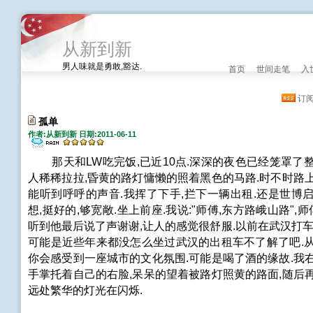
从新到新
男人味就是勇敢,豁达.
首页
世间走笔
入
订
孤单
作者:从新到新 日期:2011-06-11
那天和LW吃完饭,已近10点.深深的夜色已经笼罩了整
人稀稀拉拉,昏黄的路灯慵懒的照着黑色的马路.时不时路
能听到呼呼的声音.我挥了下手,拦下一辆出租.还是世博
想,挺好的,够宽敞.坐上前座.我说:"师傅,东方路峨山路",师傅说
听到他最后说了声谢谢,让人的感觉很舒服.以前在武汉打车
可能是近些年来都没怎么坐过武汉的出租车不了解了吧.从
你会感受到一座城市的文化氛围.可能是喝了酒的缘故.我
手掌托着自己的右脸,呆呆的望着被路灯照黄的路面,随后
远处繁华的灯光在闪烁.