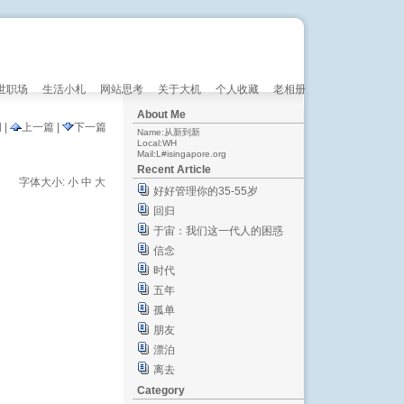
世职场
生活小札
网站思考
关于大机
个人收藏
老相册
About Me
阅
|
上一篇
|
下一篇
Name:从新到新
Local:WH
Mail:L#isingapore.org
Recent Article
字体大小:
小
中
大
好好管理你的35-55岁
回归
于宙：我们这一代人的困惑
信念
时代
五年
孤单
朋友
漂泊
离去
Category