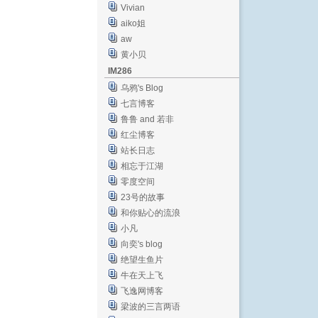
Vivian
aiko姐
aw
黄小贝
IM286
乌鸦's Blog
七言博客
鲁鲁 and 若非
红尘博客
站长日志
相忘于江湖
零度空间
23号的故事
和你贴心的流浪
小凡
向奕's blog
绝望生鱼片
牛在天上飞
飞逸网博客
梁波的三言两语