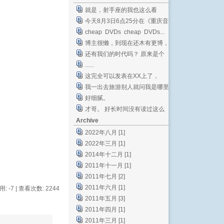
就是，射手座的我也这么看
今天8月3日6点25分在《重庆音
乐台》收听到后段女...
cheap DVDs cheap DVDs...
博主很懒，到现在还木有更博，
大家按队伍排好，集体B...
还有我们的时代吗？ 原来是个
文学青年[smile...
......
这完全可以发表在XX上了，
我一出去旅游别人就问我是哪里
人的顺序是Japane...
好细腻。
才哥。 好长时间没有读过这么
真实又亲切的文章了。...
Archive
2022年八月 [1]
2022年三月 [1]
2014年十二月 [1]
2011年十一月 [1]
2011年七月 [2]
2011年六月 [1]
用: -7
| 查看次数: 2244
2011年五月 [3]
2011年四月 [1]
2011年三月 [1]