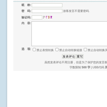
昵 称:
密 码:
游客发言不需要密码.
验证码:
内 容:
选 项:
禁止表情转换
禁止自动转换链接
禁止自动转换
虽然发表评论不用注册，但是为了保护您的发言
字数限制
500 字
| UBB代码