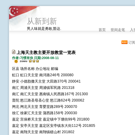
从新到新
男人味就是勇敢,豁达.
首页
世间走笔
入
订
上海天主教主要开放教堂一览表
作者:习惯有你 日期:2008-08-11
区县 场所名称 办公地址 邮编
虹口 虹口天主堂 南浔路246号 200080
静安 小德肋撒天主堂 大田路370号 200041
南汇 周浦天主堂 周浦镇军民路 201318
南汇 南汇天主堂 惠南镇人民西路167号 201300
普陀 怒江路圣母圣心堂 怒江路624号 200062
闸北 闸北天主堂 育婴堂路289号 200070
徐汇 徐家汇天主堂 蒲西路158号 200030
嘉定 宫保桥天主堂 嘉定镇中下塘街99号 201800
嘉定 安亭天主堂 嘉定区安亭镇东大街112号 201805
嘉定 南翔天主堂 南翔镇槎山村 201802