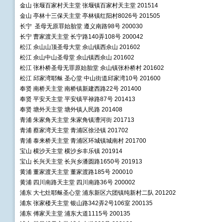
金山 张堰百家村天主堂 张堰镇百家村天主堂 201514
金山 亭林十三保天主堂 亭林镇红阳村8026号 201505
长宁 圣母无原罪始胎堂 遵义南路98号 200030
长宁 曹家渡天主堂 长宁路140弄108号 200042
松江 佘山山顶圣母大堂 佘山镇西佘山 201602
松江 佘山中山圣母堂 佘山镇西佘山 201602
松江 张朴桥圣母无罪原始胎堂 佘山镇张朴桥村 201602
松江 邱家湾耶稣 圣心堂 中山街道邱家湾10号 201600
奉贤 南桥天主堂 南桥镇新建西路22号 201400
奉贤 平安天主堂 平安镇平禄路87号 201413
奉贤 塘外天主堂 塘外镇人民路 201408
青浦 朱家角天主堂 朱家角镇漕河街 201713
青浦 蔡家湾天主堂 青浦区徐泾镇 201702
青浦 泰来桥天主堂 青浦区环城镇城南村 201700
宝山 横沙天主堂 横沙乡丰乐镇 201914
宝山 长兴天主堂 长兴乡潘圆路1650号 201913
黄浦 董家渡天主堂 董家渡路185号 200010
黄浦 四川南路天主堂 四川南路36号 200002
浦东 大七灶耶稣圣心堂 浦东新区六团镇纯新村二队 201202
浦东 张家楼天主堂 银山路342弄2号106室 200135
浦东 傅家天主堂 浦东大道1115号 200135