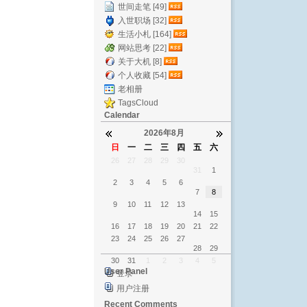
世间走笔 [49]
入世职场 [32]
生活小札 [164]
网站思考 [22]
关于大机 [8]
个人收藏 [54]
老相册
TagsCloud
Calendar
2026年8月
日
一
二
三
四
五
六
26
27
28
29
30
31
1
2
3
4
5
6
7
8
9
10
11
12
13
14
15
16
17
18
19
20
21
22
23
24
25
26
27
28
29
30
31
1
2
3
4
5
User Panel
登录
用户注册
Recent Comments