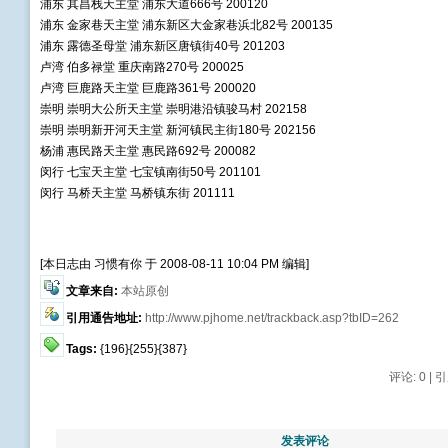
浦东 其昌栈天主堂 浦东大道666号 200120
浦东 金家巷天主堂 浦东新区大金家巷浜北82号 200135
浦东 露德圣母堂 浦东新区唐镇街40号 201203
卢湾 伯多禄堂 重庆南路270号 200025
卢湾 巨鹿路天主堂 巨鹿路361号 200020
崇明 崇明大公所天主堂 崇明港沿镇骏马村 202158
崇明 崇明新开河天主堂 新河镇民主街180号 202156
杨浦 惠民路天主堂 惠民路692号 200082
闵行 七宝天主堂 七宝镇南街50号 201101
闵行 马桥天主堂 马桥镇东街 201111
[本日志由 习惯有你 于 2008-08-11 10:04 PM 编辑]
文章来自:
本站原创
引用通告地址:
http://www.pjhome.net/trackback.asp?tbID=262
Tags:
{196}{255}{387}
评论: 0 |
引
发表评论